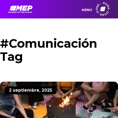
DONÁ • DONÁ • DONÁ •
MENÚ
#Comunicación
Tag
2 septiembre, 2025