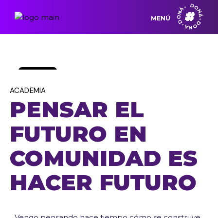
DONÁ • DONÁ • DONÁ •
MENÚ
12
junio,
2026
ACADEMIA
PENSAR EL
FUTURO EN
COMUNIDAD ES
HACER FUTURO
Vengo pensando hace tiempo cómo se construye