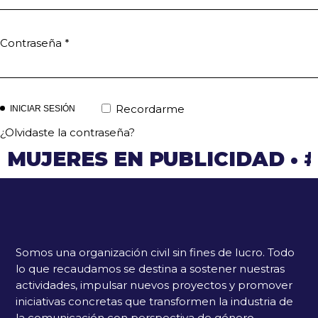
Contraseña
*
Recordarme
INICIAR SESIÓN
¿Olvidaste la contraseña?
MUJERES EN PUBLICIDAD
•
Somos una organización civil sin fines de lucro. Todo
lo que recaudamos se destina a sostener nuestras
actividades, impulsar nuevos proyectos y promover
iniciativas concretas que transformen la industria de
la comunicación con perspectiva de género,